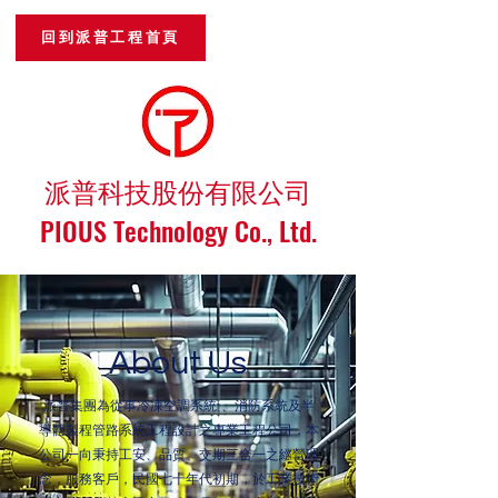
回到派普工程首頁
派普科技股份有限公司
​PIOUS Technology Co., Ltd.
About Us
派普集團為從事冷凍空調系統 、消防系統及半
導體製程管路系統工程設計之專業工程公司，本
公司一向秉持工安、品質、交期三合一之經營理
念，服務客戶，民國七十年代初期，於工業技術